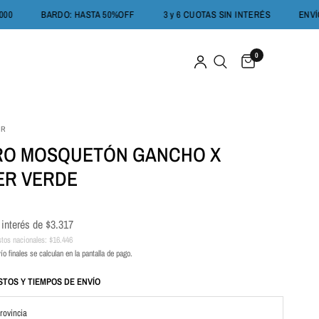
PARTIR DE $200.000
BARDO: HASTA 50%OFF
3 y 6 CUOTAS SIN INT
0
ER
RO MOSQUETÓN GANCHO X
ER VERDE
 interés de
$3.317
stos nacionales:
$16.446
ío finales se calculan en la pantalla de pago.
TOS Y TIEMPOS DE ENVÍO