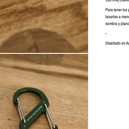
Para tener tu
lavarlas a man
sombra y planc
-
Diseñado en Ar