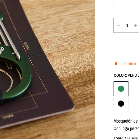
1 en stock
COLOR:
VERD
Mosquetón de a
Con logo perso
100% ALUMIN