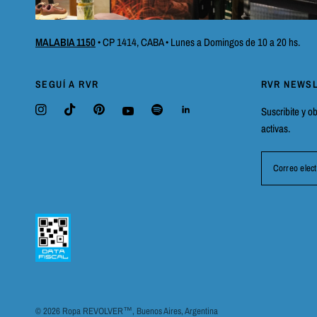
MALABIA 1150
• CP 1414, CABA • Lunes a Domingos de 10 a 20 hs.
SEGUÍ A RVR
RVR NEWS
Suscribite y o
activas.
Correo elect
© 2026 Ropa REVOLVER™, Buenos Aires, Argentina