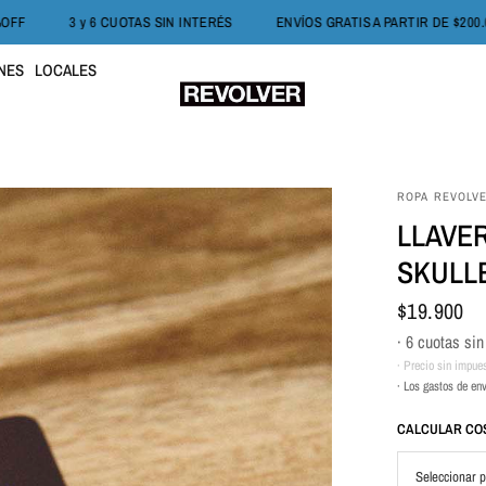
RDO: HASTA 50%OFF
3 y 6 CUOTAS SIN INTERÉS
ENVÍOS GRATIS A 
NES
LOCALES
ROPA REVOLV
LLAVE
SKULL
$19.900
· 6 cuotas sin
· Precio sin impue
· Los gastos de env
CALCULAR COS