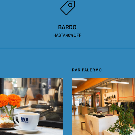
S
BARDO
HASTA 40%OFF
RVR PALERMO