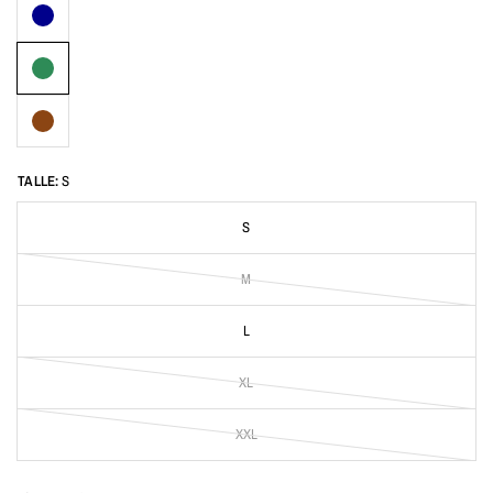
TALLE:
S
S
M
L
XL
XXL