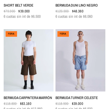
VISTA RÁPIDA
VISTA RÁPIDA
SHORT BELT VERDE
BERMUDA DUNI LINO NEGRO
$79.900
$39.000
$120.900
$48.360
6 cuotas sin int de
$6.500
6 cuotas sin int de
$8.060
FERIA
FERIA
VISTA RÁPIDA
VISTA RÁPIDA
BERMUDA CARPINTERA MARRÓN
BERMUDA TURNER CELESTE
$118.800
$83.160
$118.900
$39.000
6 cuotas sin int de
$13.860
6 cuotas sin int de
$6.500