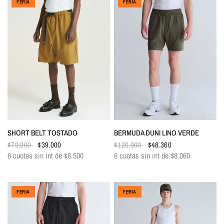
FERIA
FERIA
VISTA RÁPIDA
VISTA RÁPIDA
SHORT BELT TOSTADO
BERMUDA DUNI LINO VERDE
$79.900
$39.000
$120.900
$48.360
6 cuotas sin int de
$6.500
6 cuotas sin int de
$8.060
FERIA
FERIA