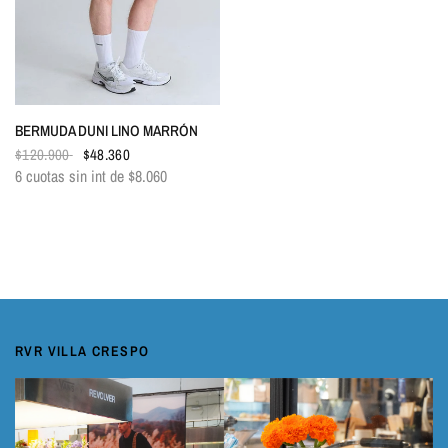
VISTA RÁPIDA
BERMUDA DUNI LINO MARRÓN
$120.900
$48.360
6 cuotas sin int de
$8.060
RVR VILLA CRESPO