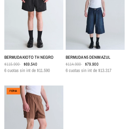
VISTA RÁPIDA
VISTA RÁPIDA
BERMUDA KIOTO TH NEGRO
BERMUDA N5 DENIM AZUL
$115.900
$69.540
$114.900
$79.900
6 cuotas sin int de
$11.590
6 cuotas sin int de
$13.317
FERIA