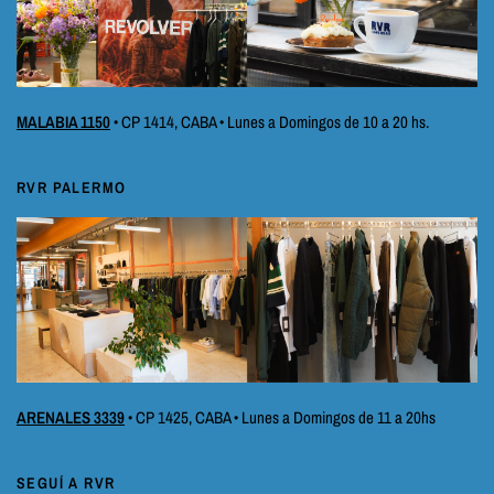
MALABIA 1150
• CP 1414, CABA • Lunes a Domingos de 10 a 20 hs.
RVR PALERMO
ARENALES 3339
• CP 1425, CABA • Lunes a Domingos de 11 a 20hs
SEGUÍ A RVR