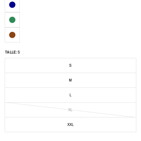
TALLE:
S
S
M
L
XL
XXL