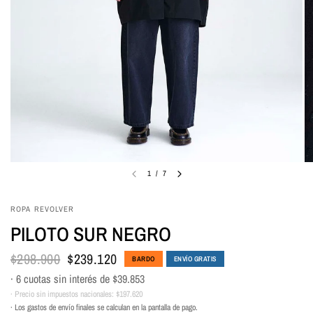
1
/
7
ROPA REVOLVER
PILOTO SUR NEGRO
$298.900
$239.120
BARDO
ENVÍO GRATIS
· 6 cuotas sin interés de
$39.853
· Precio sin impuestos nacionales:
$197.620
· Los gastos de envío finales se calculan en la pantalla de pago.