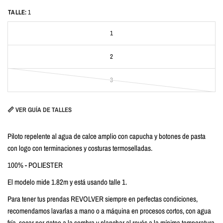
TALLE:
1
1
2
3
📏 VER GUÍA DE TALLES
Piloto repelente al agua de calce amplio con capucha y botones de pasta
con logo con terminaciones y costuras termoselladas.
100% - POLIESTER
El modelo mide 1.82m y está usando talle 1.
Para tener tus prendas REVOLVER siempre en perfectas condiciones,
recomendamos lavarlas a mano o a máquina en procesos cortos, con agua
fría, secar por goteo a la sombra y planchar al revés a la mínima temperatura