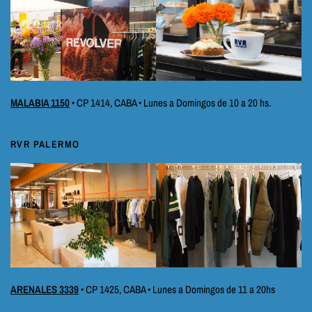
MALABIA 1150
• CP 1414, CABA • Lunes a Domingos de 10 a 20 hs.
RVR PALERMO
ARENALES 3339
• CP 1425, CABA • Lunes a Domingos de 11 a 20hs