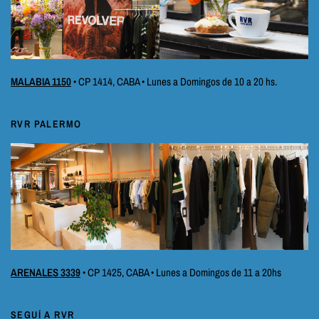
MALABIA 1150
• CP 1414, CABA • Lunes a Domingos de 10 a 20 hs.
RVR PALERMO
ARENALES 3339
• CP 1425, CABA • Lunes a Domingos de 11 a 20hs
SEGUÍ A RVR