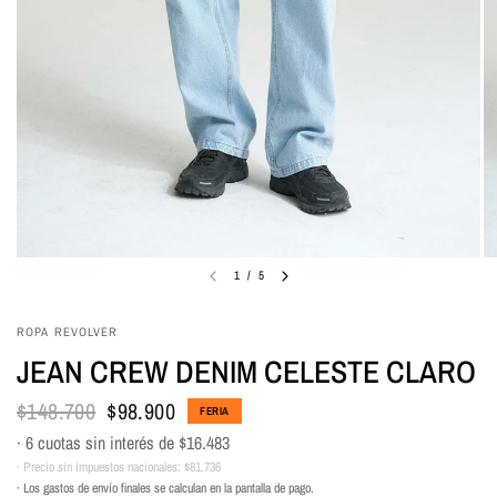
1
/
5
ROPA REVOLVER
JEAN CREW DENIM CELESTE CLARO
$148.700
$98.900
FERIA
· 6 cuotas sin interés de
$16.483
· Precio sin impuestos nacionales:
$81.736
· Los gastos de envío finales se calculan en la pantalla de pago.