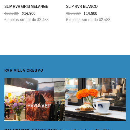
VISTA RÁPIDA
VISTA RÁPIDA
SLIP RVR GRIS MELANGE
SLIP RVR BLANCO
$20.980
$14.900
$20.980
$14.900
6 cuotas sin int de
$2.483
6 cuotas sin int de
$2.483
RVR VILLA CRESPO