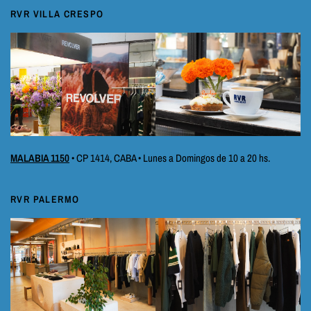
RVR VILLA CRESPO
MALABIA 1150
• CP 1414, CABA • Lunes a Domingos de 10 a 20 hs.
RVR PALERMO