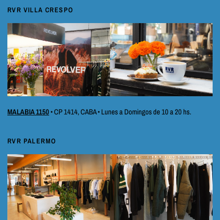
RVR VILLA CRESPO
MALABIA 1150
• CP 1414, CABA • Lunes a Domingos de 10 a 20 hs.
RVR PALERMO