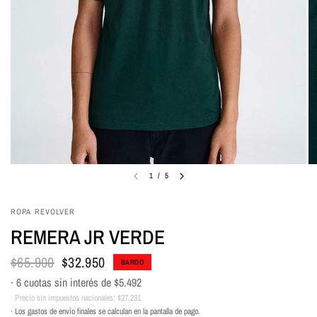
1
/
5
ROPA REVOLVER
REMERA JR VERDE
$65.900
$32.950
BARDO
· 6 cuotas sin interés de
$5.492
· Precio sin impuestos nacionales:
$27.231
· Los gastos de envío finales se calculan en la pantalla de pago.